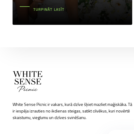
TURPINĀT LASĪT
White Sense Picnic ir vakars, kurā dzīve šķiet mazliet maģiskāka. Tā
ir iespēja izrauties no ikdienas steigas, satikt cilvēkus, kuri novērtē
skaistumu, vieglumu un dzīves svinēšanu.