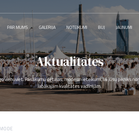
PAR MUMS
GALERIJA
NOTEIKUMI
BUJ
JAUNUMI
Aktualitātes
go vienuviet. Pasākumu detaļas, mode un ieteikumi, lai Jūsu pikniks no
labākajām kvalitātes vadlīnijām.
MODE