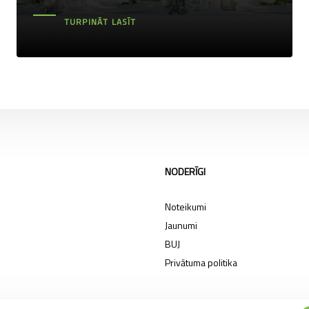
TURPINĀT LASĪT
NODERĪGI
Noteikumi
Jaunumi
BUJ
Privātuma politika