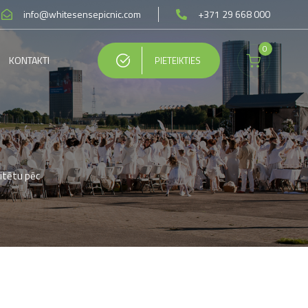
info@whitesensepicnic.com
+371 29 668 000
0
KONTAKTI
PIETEIKTIES
ritētu pēc