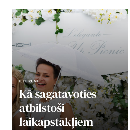
TAGS
IETEIKUMI
Kā sagatavoties
atbilstoši
laikapstākļiem