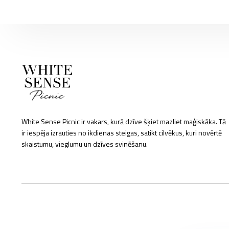
White Sense Picnic ir vakars, kurā dzīve šķiet mazliet maģiskāka. Tā
ir iespēja izrauties no ikdienas steigas, satikt cilvēkus, kuri novērtē
skaistumu, vieglumu un dzīves svinēšanu.