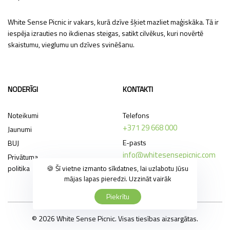
White Sense Picnic ir vakars, kurā dzīve šķiet mazliet maģiskāka. Tā ir
iespēja izrauties no ikdienas steigas, satikt cilvēkus, kuri novērtē
skaistumu, vieglumu un dzīves svinēšanu.
NODERĪGI
KONTAKTI
Noteikumi
Telefons
+371 29 668 000
Jaunumi
E-pasts
BUJ
info@whitesensepicnic.com
Privātuma
politika
🍪 Šī vietne izmanto sīkdatnes, lai uzlabotu Jūsu
mājas lapas pieredzi.
Uzzināt vairāk
Piekrītu
© 2026 White Sense Picnic. Visas tiesības aizsargātas.