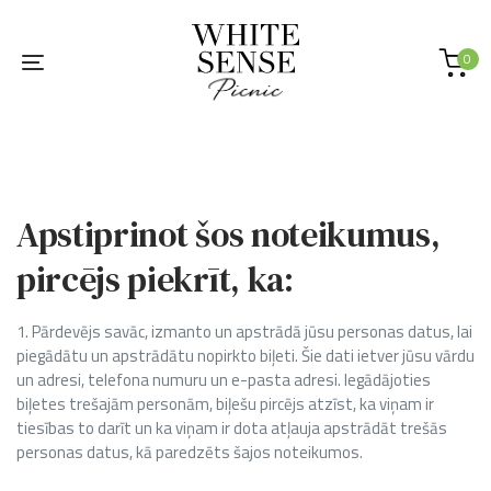
Skip
Skip
links
to
primary
0
Toggle
navigation
navigation
Skip
to
content
Apstiprinot šos noteikumus,
pircējs piekrīt, ka:
1. Pārdevējs savāc, izmanto un apstrādā jūsu personas datus, lai
piegādātu un apstrādātu nopirkto biļeti. Šie dati ietver jūsu vārdu
un adresi, telefona numuru un e-pasta adresi. Iegādājoties
biļetes trešajām personām, biļešu pircējs atzīst, ka viņam ir
tiesības to darīt un ka viņam ir dota atļauja apstrādāt trešās
personas datus, kā paredzēts šajos noteikumos.