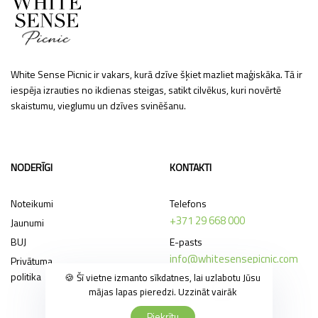
White Sense Picnic ir vakars, kurā dzīve šķiet mazliet maģiskāka. Tā ir
iespēja izrauties no ikdienas steigas, satikt cilvēkus, kuri novērtē
skaistumu, vieglumu un dzīves svinēšanu.
NODERĪGI
KONTAKTI
Noteikumi
Telefons
+371 29 668 000
Jaunumi
E-pasts
BUJ
info@whitesensepicnic.com
Privātuma
politika
🍪 Šī vietne izmanto sīkdatnes, lai uzlabotu Jūsu
mājas lapas pieredzi.
Uzzināt vairāk
Piekrītu