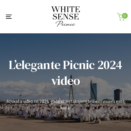
Skip
Skip
links
to
primary
0
Toggle
navigation
navigation
Skip
to
content
L’elegante Picnic 2024
video
Atskata video no 2024. gada skaistākajiem brīžiem visiem esot
kopā.